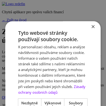
Chytrá aplikace pro správu vašich financí
← Zpět na úvod
×
Zásady ochrany osobních
Tyto webové stránky
používají soubory cookie.
údajů
K personalizaci obsahu, reklam a analýze
Lorem ipsum dolor sit amet, consectetur adipiscing elit. Praesent
návštěvnosti používáme soubory cookie.
commodo cursus magna, vel scelerisque nisl consectetur et. Donec
Informace o vašem používání našich
sed odio dui.
stránek také sdílíme s našimi reklamními
Maecenas faucibus mollis interdum. Cras mattis consectetur purus sit
a analytickými partnery, kteří je mohou
amet fermentum. Aenean lacinia bibendum nulla sed consectetur.
kombinovat s dalšími informacemi, které
jste jim poskytli nebo které shromáždili
Nullam quis risus eget urna mollis ornare vel eu leo. Cum sociis
natoque penatibus et magnis dis parturient montes, nascetur ridiculus
při vašem používání jejich služeb.
Zásady
mus.
ochrany osobních údajů
Obchodní podmínky
,
Ochrana údajů
,
Cookies
,
Podmínky užívání
Nezbytně
Výkonové
Soubory
2026 © TKKKB,
s.r.o.