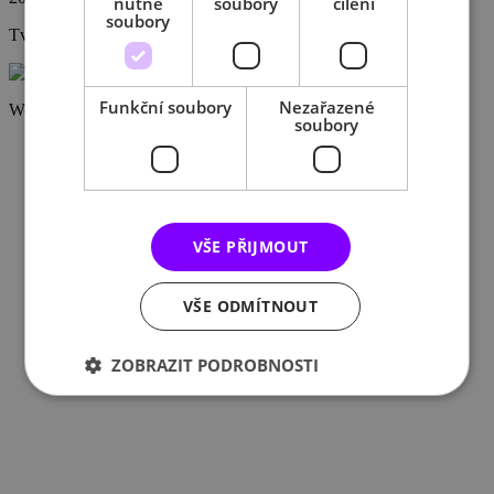
nutné
soubory
cílení
soubory
Tvorba stránek:
Mani marketing agency
Funkční soubory
Nezařazené
Webdesign
objevil
soubory
VŠE PŘIJMOUT
VŠE ODMÍTNOUT
ZOBRAZIT PODROBNOSTI
POWERED BY COOKIESCRIPT